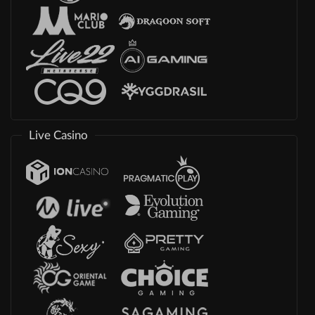
Live Casino