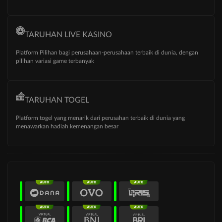
TARUHAN LIVE KASINO
Platform Pilihan bagi perusahaan-perusahaan terbaik di dunia, dengan
pilihan variasi game terbanyak
TARUHAN TOGEL
Platform togel yang menarik dari perusahan terbaik di dunia yang
menawarkan hadiah kemenangan besar