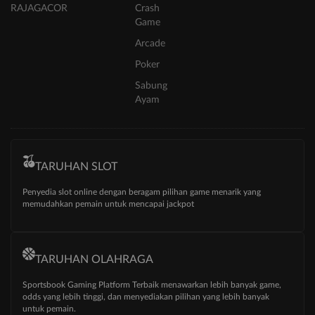
RAJAGACOR
Crash
Game
Arcade
Poker
Sabung
Ayam
TARUHAN SLOT
Penyedia slot online dengan beragam pilihan game menarik yang
memudahkan pemain untuk mencapai jackpot
TARUHAN OLAHRAGA
Sportsbook Gaming Platform Terbaik menawarkan lebih banyak game,
odds yang lebih tinggi, dan menyediakan pilihan yang lebih banyak
untuk pemain.