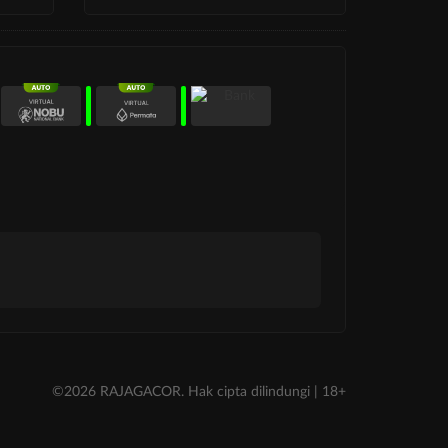
©2026 RAJAGACOR. Hak cipta dilindungi | 18+