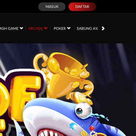
MASUK
DAFTAR
PROMOSI
ASH GAME
ARCADE
POKER
SABUNG AYAM