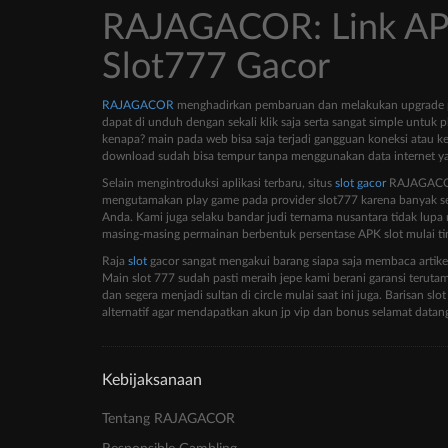
RAJAGACOR: Link APK
Slot777 Gacor
RAJAGACOR
menghadirkan pembaruan dan melakukan upgrade pada
dapat di unduh dengan sekali klik saja serta sangat simple untuk
kenapa? main pada web bisa saja terjadi gangguan koneksi atau 
download sudah bisa tempur tanpa menggunakan data internet yan
Selain mengintroduksi aplikasi terbaru, situs
slot gacor
RAJAGACOR j
mengutamakan play game pada provider slot777 karena banyak seka
Anda. Kami juga selaku bandar judi ternama nusantara tidak l
masing-masing permainan berbentuk persentase APK slot mulai 
Raja
slot
gacor sangat mengakui barang siapa saja membaca artike
Main slot 777 sudah pasti meraih jepe kami berani garansi teru
dan segera menjadi sultan di circle mulai saat ini juga. Barisan 
alternatif agar mendapatkan akun jp vip dan bonus selamat data
Kebijaksanaan
Tentang RAJAGACOR