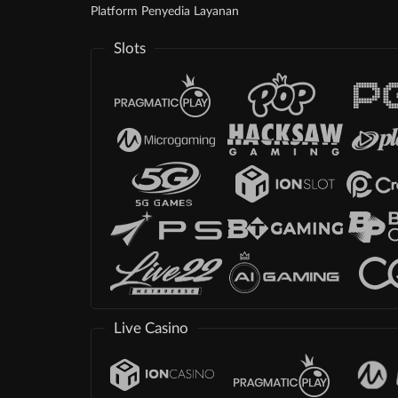
Platform Penyedia Layanan
Slots
Live Casino