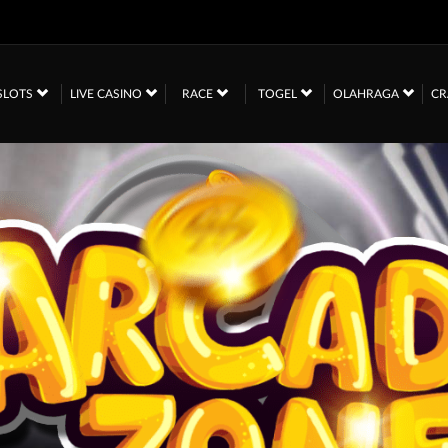
SLOTS
LIVE CASINO
RACE
TOGEL
OLAHRAGA
CR