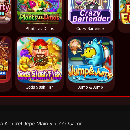
y
Plants vs. Dinos
Crazy Bartender
Gods Slash Fish
Jump & Jump
a Konkret Jepe Main Slot777 Gacor