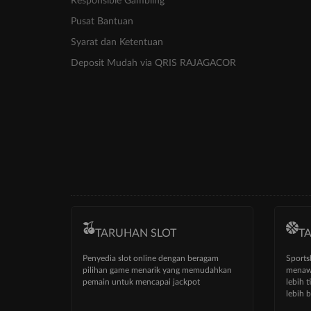
Responsible Gambling
Pusat Bantuan
Syarat dan Ketentuan
Deposit Mudah via QRIS RAJAGACOR
TARUHAN SLOT
T
Penyedia slot online dengan beragam
Sports
pilihan game menarik yang memudahkan
menawa
pemain untuk mencapai jackpot
lebih 
lebih 