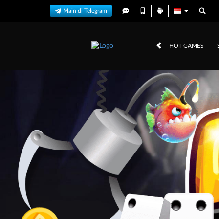
Main di Telegram
HOT GAMES