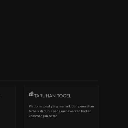
O
TARUHAN TOGEL
Platform togel yang menarik dari perusahan
terbaik di dunia yang menawarkan hadiah
kemenangan besar