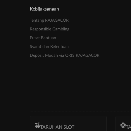
Kebijaksanaan
Tentang RAJAGACOR
Responsible Gambling
Pusat Bantuan
Syarat dan Ketentuan
Deposit Mudah via QRIS RAJAGACOR
TARUHAN SLOT
T