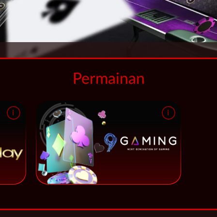
Permainan
i
i