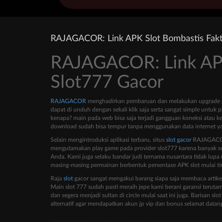
RAJAGACOR: Link APK Slot Bombastis Fakt
RAJAGACOR: Link APK
Slot777 Gacor
RAJAGACOR
menghadirkan pembaruan dan melakukan upgrade pada
dapat di unduh dengan sekali klik saja serta sangat simple untuk
kenapa? main pada web bisa saja terjadi gangguan koneksi atau 
download sudah bisa tempur tanpa menggunakan data internet yan
Selain mengintroduksi aplikasi terbaru, situs
slot gacor
RAJAGACOR j
mengutamakan play game pada provider slot777 karena banyak seka
Anda. Kami juga selaku bandar judi ternama nusantara tidak l
masing-masing permainan berbentuk persentase APK slot mulai 
Raja
slot
gacor sangat mengakui barang siapa saja membaca artike
Main slot 777 sudah pasti meraih jepe kami berani garansi teru
dan segera menjadi sultan di circle mulai saat ini juga. Barisan 
alternatif agar mendapatkan akun jp vip dan bonus selamat data