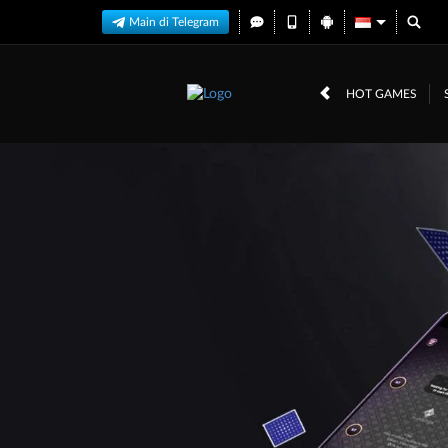
Main di Telegram
HOT GAMES