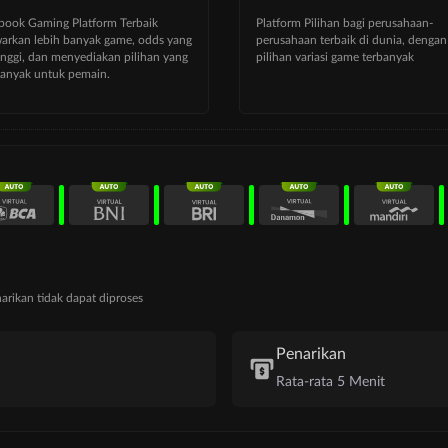
book Gaming Platform Terbaik
Platform Pilihan bagi perusahaan-
rkan lebih banyak game, odds yang
perusahaan terbaik di dunia, dengan
tinggi, dan menyediakan pilihan yang
pilihan variasi game terbanyak
banyak untuk pemain.
arikan tidak dapat diproses
Penarikan
Rata-rata 5 Menit