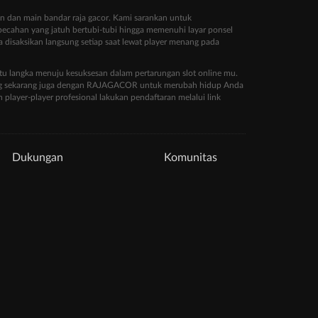
n dan main bandar raja gacor. Kami sarankan untuk
pecahan yang jatuh bertubi-tubi hingga memenuhi layar ponsel
disaksikan langsung setiap saat lewat player menang pada
tu langka menuju kesuksesan dalam pertarungan slot online mu.
gabung sekarang juga dengan RAJAGACOR untuk merubah hidup Anda
layer-player profesional lakukan pendaftaran melalui link
Dukungan
Komunitas