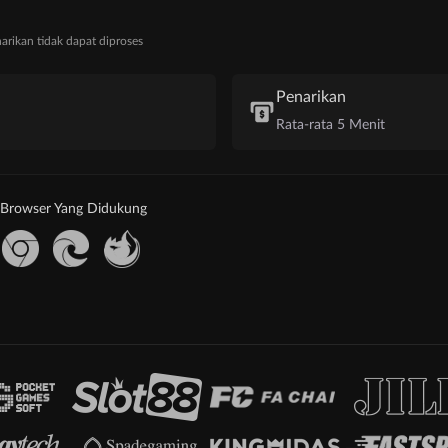
arikan tidak dapat diproses
Penarikan
Rata-rata 5 Menit
Browser Yang Didukung