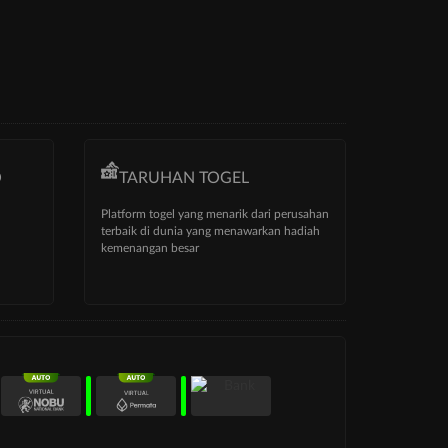
O
TARUHAN TOGEL
Platform togel yang menarik dari perusahan
terbaik di dunia yang menawarkan hadiah
kemenangan besar