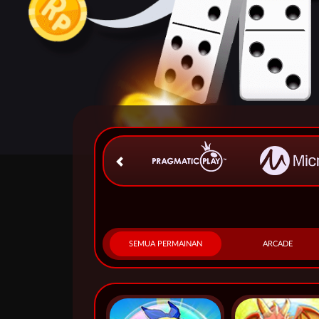
SEMUA PERMAINAN
ARCADE