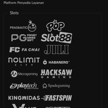
Platform Penyedia Layanan
Slots