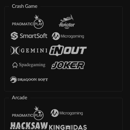
Crash Game
Arcade