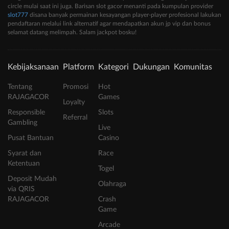
circle mulai saat ini juga. Barisan slot gacor menanti pada kumpulan provider
slot777
disana banyak permainan kesayangan player-player profesional lakukan
pendaftaran melalui link alternatif agar mendapatkan akun jp vip dan bonus
selamat datang melimpah. Salam jackpot bosku!
Kebijaksanaan
Platform
Kategori
Dukungan
Komunitas
Tentang
Promosi
Hot
RAJAGACOR
Games
Loyalty
Responsible
Slots
Referral
Gambling
Live
Pusat Bantuan
Casino
Syarat dan
Race
Ketentuan
Togel
Deposit Mudah
Olahraga
via QRIS
RAJAGACOR
Crash
Game
Arcade